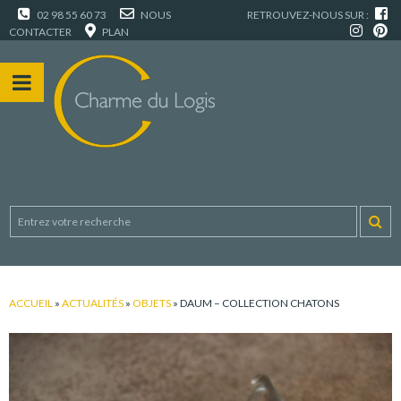
02 98 55 60 73
NOUS
RETROUVEZ-NOUS SUR :
CONTACTER
PLAN
ACCUEIL
»
ACTUALITÉS
»
OBJETS
»
DAUM – COLLECTION CHATONS