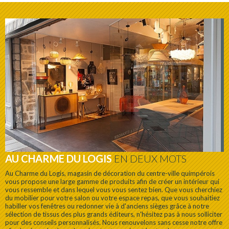
AU CHARME DU LOGIS
EN DEUX MOTS
Au Charme du Logis, magasin de décoration du centre-ville quimpérois
vous propose une large gamme de produits afin de créer un intérieur qui
vous ressemble et dans lequel vous vous sentez bien. Que vous cherchiez
du mobilier pour votre salon ou votre espace repas, que vous souhaitiez
habiller vos fenêtres ou redonner vie à d'anciens sièges grâce à notre
sélection de tissus des plus grands éditeurs, n'hésitez pas à nous solliciter
pour des conseils personnalisés. Nous renouvelons sans cesse notre offre