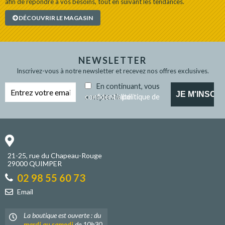
afin de répondre à vos besoins, tout en suivant les tendances.
DÉCOUVRIR LE MAGASIN
NEWSLETTER
Inscrivez-vous à notre newsletter et recevez nos offres exclusives.
En continuant, vous
acceptez la
politique de confidentialité
21-25, rue du Chapeau-Rouge
29000 QUIMPER
02 98 55 60 73
Email
La boutique est ouverte : du
mardi au samedi
de 10h30