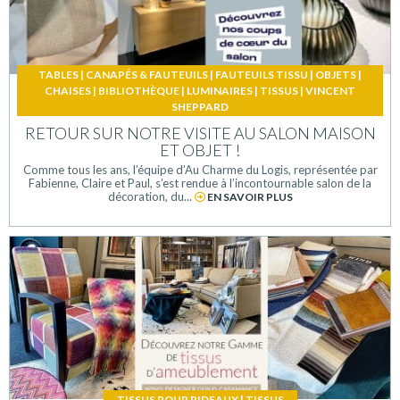
TABLES
|
CANAPÉS & FAUTEUILS
|
FAUTEUILS TISSU
|
OBJETS
|
CHAISES
|
BIBLIOTHÈQUE
|
LUMINAIRES
|
TISSUS
|
VINCENT
SHEPPARD
RETOUR SUR NOTRE VISITE AU SALON MAISON
ET OBJET !
Comme tous les ans, l’équipe d’Au Charme du Logis, représentée par
Fabienne, Claire et Paul, s’est rendue à l’incontournable salon de la
décoration, du...
EN SAVOIR PLUS
TISSUS POUR RIDEAUX
|
TISSUS