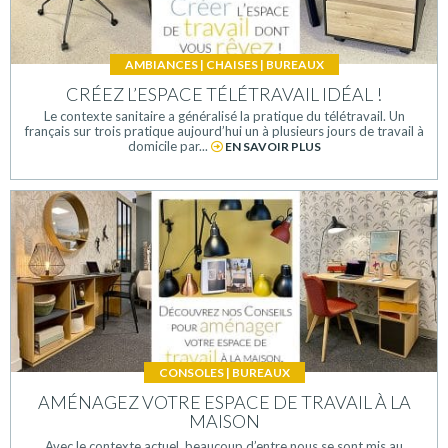
AMBIANCES
|
CHAISES
|
BUREAUX
CRÉEZ L’ESPACE TÉLÉTRAVAIL IDÉAL !
Le contexte sanitaire a généralisé la pratique du télétravail. Un
français sur trois pratique aujourd’hui un à plusieurs jours de travail à
domicile par...
EN SAVOIR PLUS
CONSOLES
|
BUREAUX
AMÉNAGEZ VOTRE ESPACE DE TRAVAIL À LA
MAISON
Avec le contexte actuel, beaucoup d’entre nous se sont mis au