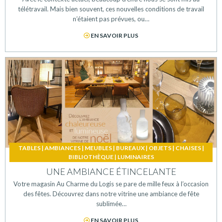
télétravail. Mais bien souvent, ces nouvelles conditions de travail
n’étaient pas prévues, ou…
EN SAVOIR PLUS
TABLES
|
AMBIANCES
|
MEUBLES
|
BUREAUX
|
OBJETS
|
CHAISES
|
BIBLIOTHÈQUE
|
LUMINAIRES
UNE AMBIANCE ÉTINCELANTE
Votre magasin Au Charme du Logis se pare de mille feux à l’occasion
des fêtes. Découvrez dans notre vitrine une ambiance de fête
sublimée…
EN SAVOIR PLUS