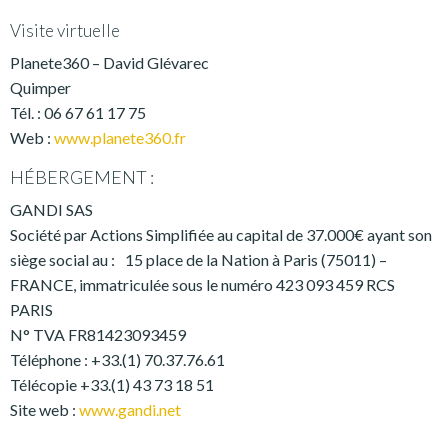
Visite virtuelle
Planete360 – David Glévarec
Quimper
Tél. : 06 67 61 17 75
Web :
www.planete360.fr
HÉBERGEMENT :
GANDI SAS
Société par Actions Simplifiée au capital de 37.000€ ayant son
siège social au : 15 place de la Nation à Paris (75011) –
FRANCE, immatriculée sous le numéro 423 093 459 RCS
PARIS
N° TVA FR81423093459
Téléphone : +33.(1) 70.37.76.61
Télécopie +33.(1) 43 73 18 51
Site web :
www.gandi.net