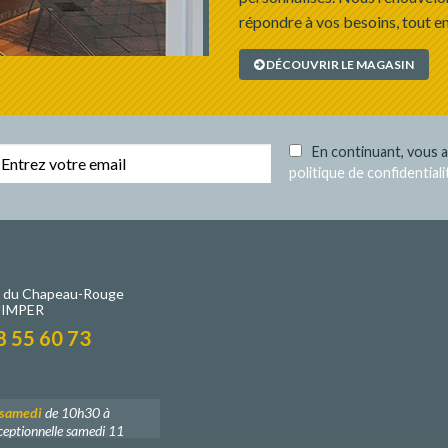
répondre à vos besoins, tout en
DÉCOUVRIR LE MAGASIN
En continuant, vous a
politique de confidentiali
e du Chapeau-Rouge
UIMPER
8 55 60 73
 samedi
de 10h30 à
eptionnelle samedi 11