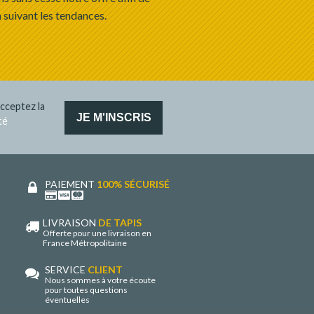
 suivant les tendances.
cceptez la
té
PAIEMENT
100% SÉCURISÉ
LIVRAISON
DE TAPIS
Offerte pour une livraison en
France Métropolitaine
SERVICE
CLIENT
Nous sommes à votre écoute
pour toutes questions
éventuelles