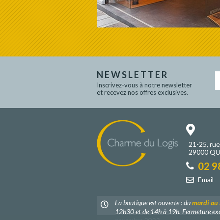
NEWSLETTER
Inscrivez-vous à notre newsletter
et recevez nos offres exclusives.
21-25, ru
29000 Q
02 9
Email
La boutique est ouverte : du
mardi au
12h30 et de 14h à 19h. Fermeture exc