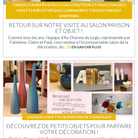
TABLES
|
CANAPÉS & FAUTEUILS
|
FAUTEUILS TISSU
|
CHAISES
|
OBJETS
|
BIBLIOTHÈQUE
|
LUMINAIRES
|
TISSUS
|
VINCENT
SHEPPARD
RETOUR SUR NOTRE VISITE AU SALON MAISON
ET OBJET !
Comme tous les ans, l’équipe d’Au Charme du Logis, représentée par
Fabienne, Claire et Paul, s’est rendue à l’incontournable salon de la
décoration, du...
EN SAVOIR PLUS
LALIQUE
|
OBJETS
|
FAIENCERIE DE CHAROLLES
DÉCOUVREZ DE PETITS OBJETS POUR PARFAIRE
VOTRE DÉCORATION !