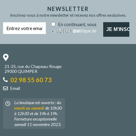
NEWSLETTER
Inscrivez-vous à notre newsletter et recevez nos offres exclusives.
En continuant, vous
acceptez la
politique de confidentialité
21-25, rue du Chapeau-Rouge
29000 QUIMPER
02 98 55 60 73
Email
La boutique est ouverte : du
mardi au samedi
de 10h30
à 12h30 et de 14h à 19h.
Fermeture exceptionnelle
samedi 11 novembre 2023.