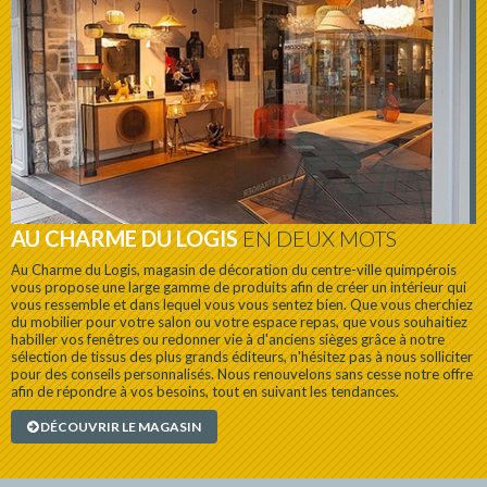
AU CHARME DU LOGIS
EN DEUX MOTS
Au Charme du Logis, magasin de décoration du centre-ville quimpérois
vous propose une large gamme de produits afin de créer un intérieur qui
vous ressemble et dans lequel vous vous sentez bien. Que vous cherchiez
du mobilier pour votre salon ou votre espace repas, que vous souhaitiez
habiller vos fenêtres ou redonner vie à d'anciens sièges grâce à notre
sélection de tissus des plus grands éditeurs, n'hésitez pas à nous solliciter
pour des conseils personnalisés. Nous renouvelons sans cesse notre offre
afin de répondre à vos besoins, tout en suivant les tendances.
DÉCOUVRIR LE MAGASIN