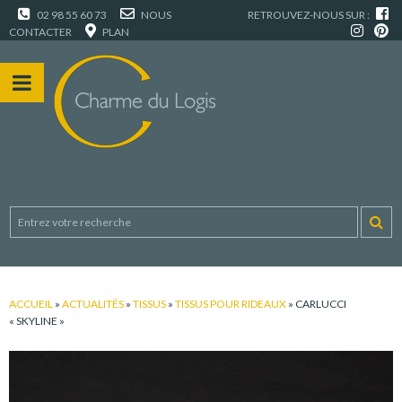
02 98 55 60 73
NOUS
RETROUVEZ-NOUS SUR :
CONTACTER
PLAN
ACCUEIL
»
ACTUALITÉS
»
TISSUS
»
TISSUS POUR RIDEAUX
»
CARLUCCI
« SKYLINE »