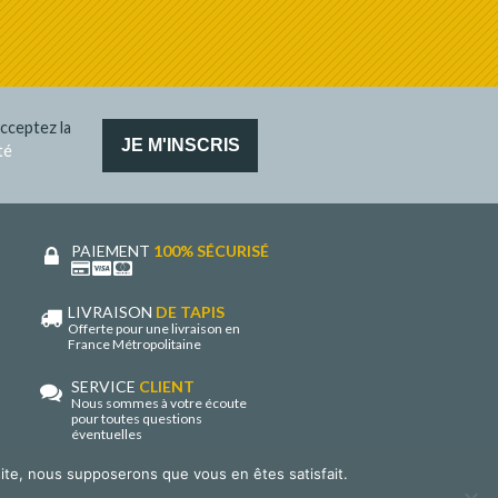
cceptez la
té
PAIEMENT
100% SÉCURISÉ
LIVRAISON
DE TAPIS
Offerte pour une livraison en
France Métropolitaine
SERVICE
CLIENT
Nous sommes à votre écoute
pour toutes questions
éventuelles
 site, nous supposerons que vous en êtes satisfait.