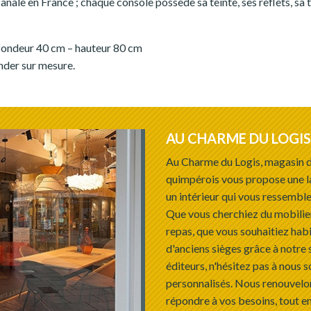
anale en France ; chaque console possède sa teinte, ses reflets, sa t
fondeur 40 cm – hauteur 80 cm
nder sur mesure.
AU CHARME DU LOGIS
Au Charme du Logis, magasin d
quimpérois vous propose une l
un intérieur qui vous ressemble
Que vous cherchiez du mobilie
repas, que vous souhaitiez habi
d'anciens sièges grâce à notre 
éditeurs, n'hésitez pas à nous s
personnalisés. Nous renouvelon
répondre à vos besoins, tout en