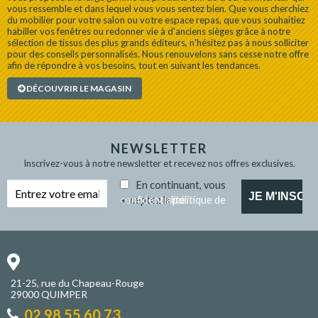
vous ressemble et dans lequel vous vous sentez bien. Que vous cherchiez
du mobilier pour votre salon ou votre espace repas, que vous souhaitiez
habiller vos fenêtres ou redonner vie à d'anciens sièges grâce à notre
sélection de tissus des plus grands éditeurs, n'hésitez pas à nous solliciter
pour des conseils personnalisés. Nous renouvelons sans cesse notre offre
afin de répondre à vos besoins, tout en suivant les tendances.
DÉCOUVRIR LE MAGASIN
NEWSLETTER
Inscrivez-vous à notre newsletter et recevez nos offres exclusives.
En continuant, vous
acceptez la
politique de confidentialité
21-25, rue du Chapeau-Rouge
29000 QUIMPER
02 98 55 60 73