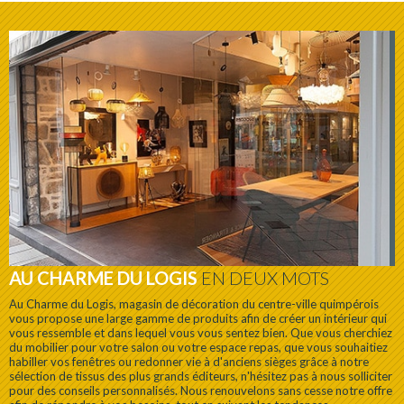
AU CHARME DU LOGIS
EN DEUX MOTS
Au Charme du Logis, magasin de décoration du centre-ville quimpérois
vous propose une large gamme de produits afin de créer un intérieur qui
vous ressemble et dans lequel vous vous sentez bien. Que vous cherchiez
du mobilier pour votre salon ou votre espace repas, que vous souhaitiez
habiller vos fenêtres ou redonner vie à d'anciens sièges grâce à notre
sélection de tissus des plus grands éditeurs, n'hésitez pas à nous solliciter
pour des conseils personnalisés. Nous renouvelons sans cesse notre offre