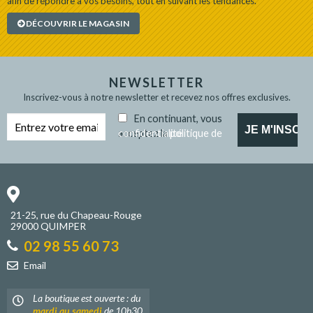
afin de répondre à vos besoins, tout en suivant les tendances.
DÉCOUVRIR LE MAGASIN
NEWSLETTER
Inscrivez-vous à notre newsletter et recevez nos offres exclusives.
En continuant, vous
acceptez la
politique de confidentialité
21-25, rue du Chapeau-Rouge
29000 QUIMPER
02 98 55 60 73
Email
La boutique est ouverte : du
mardi au samedi
de 10h30