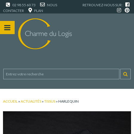
02 98 55 60 73
NOUS
RETROUVEZ-NOUS SUR :
CONTACTER
PLAN
ACCUEIL
»
ACTUALITÉS
»
TISSUS
»
HARLEQUIN