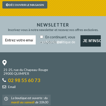
DÉCOUVRIR LE MAGASIN
NEWSLETTER
Inscrivez-vous à notre newsletter et recevez nos offres exclusives.
En continuant, vous
acceptez la
politique de confidentialité
21-25, rue du Chapeau-Rouge
29000 QUIMPER
02 98 55 60 73
Email
La boutique est ouverte : du
mardi au samedi
de 10h30