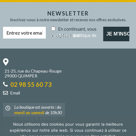
NEWSLETTER
Inscrivez-vous à notre newsletter et recevez nos offres exclusives.
En continuant, vous
acceptez la
politique de confidentialité
21-25, rue du Chapeau-Rouge
29000 QUIMPER
02 98 55 60 73
Email
La boutique est ouverte : du
mardi au samedi
de 10h30
à 12h30 et de 14h à 19h.
Fermeture exceptionnelle
Nous utilisons des cookies pour vous garantir la meilleure
samedi 11 novembre 2023.
expérience sur notre site web. Si vous continuez à utiliser ce