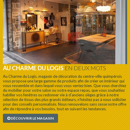
AU CHARME DU LOGIS
EN DEUX MOTS
Au Charme du Logis, magasin de décoration du centre-ville quimpérois
vous propose une large gamme de produits afin de créer un intérieur qui
vous ressemble et dans lequel vous vous sentez bien. Que vous cherchiez
du mobilier pour votre salon ou votre espace repas, que vous souhaitiez
habiller vos fenêtres ou redonner vie à d'anciens sièges grâce à notre
sélection de tissus des plus grands éditeurs, n'hésitez pas à nous solliciter
pour des conseils personnalisés. Nous renouvelons sans cesse notre offre
afin de répondre à vos besoins, tout en suivant les tendances.
DÉCOUVRIR LE MAGASIN