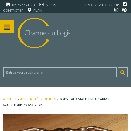
02 98 55 60 73
NOUS
RETROUVEZ-NOUS SUR :
CONTACTER
PLAN
ACCUEIL
»
ACTUALITÉS
»
OBJETS
»
BODY TALK MAN SPREAD ARMS –
SCULPTURE PARASTONE