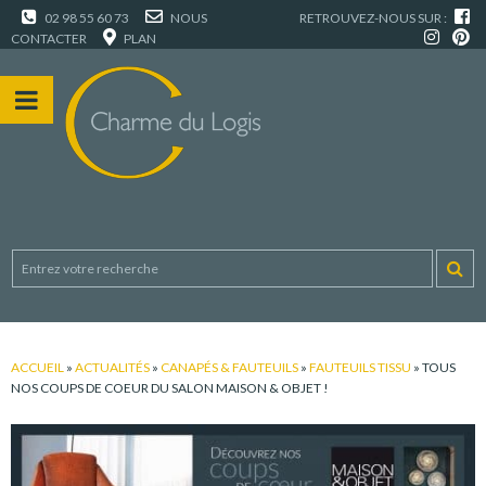
02 98 55 60 73
NOUS
RETROUVEZ-NOUS SUR :
CONTACTER
PLAN
ACCUEIL
»
ACTUALITÉS
»
CANAPÉS & FAUTEUILS
»
FAUTEUILS TISSU
»
TOUS
NOS COUPS DE COEUR DU SALON MAISON & OBJET !