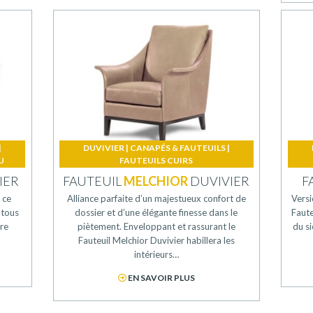
|
DUVIVIER
|
CANAPÉS & FAUTEUILS
|
U
FAUTEUILS CUIRS
F
IER
FAUTEUIL
MELCHIOR
DUVIVIER
Versi
 ce
Alliance parfaite d’un majestueux confort de
Faute
 tous
dossier et d’une élégante finesse dans le
du si
tre
piètement. Enveloppant et rassurant le
Fauteuil Melchior Duvivier habillera les
intérieurs…
EN SAVOIR PLUS