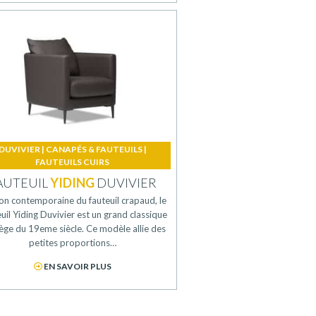
DUVIVIER
|
CANAPÉS & FAUTEUILS
|
FAUTEUILS CUIRS
AUTEUIL
YIDING
DUVIVIER
on contemporaine du fauteuil crapaud, le
uil Yiding Duvivier est un grand classique
ège du 19eme siècle. Ce modèle allie des
petites proportions…
EN SAVOIR PLUS