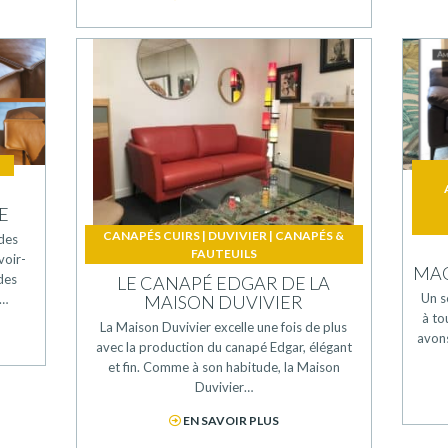
,
E
CANAPÉS CUIRS
|
DUVIVIER
|
CANAPÉS &
des
FAUTEUILS
voir-
MAG
des
LE CANAPÉ EDGAR DE LA
Un s
r…
MAISON DUVIVIER
à to
La Maison Duvivier excelle une fois de plus
avons
avec la production du canapé Edgar, élégant
et fin. Comme à son habitude, la Maison
Duvivier…
EN SAVOIR PLUS