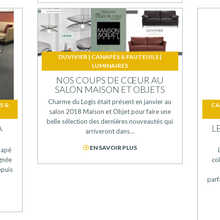
DUVIVIER
|
CANAPÉS & FAUTEUILS
|
LUMINAIRES
NOS COUPS DE CŒUR AU
SALON MAISON ET OBJETS
Charme du Logis était présent en janvier au
S &
CA
salon 2018 Maison et Objet pour faire une
belle sélection des dernières nouveautés qui
A
L
arriveront dans…
EN SAVOIR PLUS
napé
ignée
col
epuis
parf