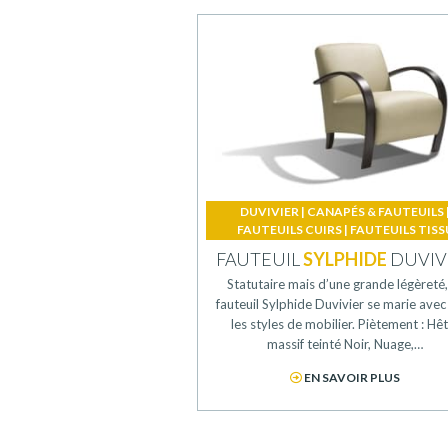
DUVIVIER
|
CANAPÉS & FAUTEUILS
FAUTEUILS CUIRS
|
FAUTEUILS TISS
FAUTEUIL
SYLPHIDE
DUVIV
Statutaire mais d’une grande légèreté,
fauteuil Sylphide Duvivier se marie avec
les styles de mobilier. Piètement : Hê
massif teinté Noir, Nuage,…
EN SAVOIR PLUS