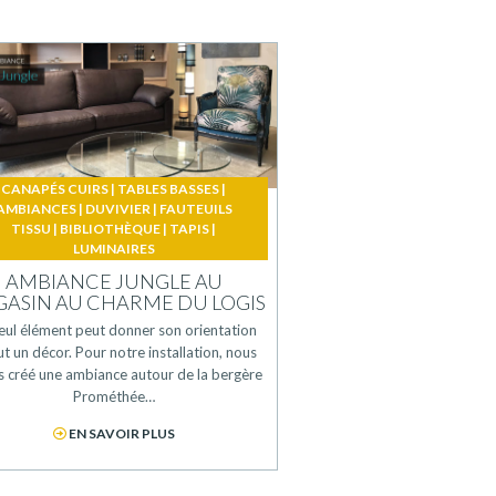
CANAPÉS CUIRS
|
TABLES BASSES
|
AMBIANCES
|
DUVIVIER
|
FAUTEUILS
TISSU
|
BIBLIOTHÈQUE
|
TAPIS
|
LUMINAIRES
AMBIANCE JUNGLE AU
ASIN AU CHARME DU LOGIS
eul élément peut donner son orientation
ut un décor. Pour notre installation, nous
 créé une ambiance autour de la bergère
Prométhée…
EN SAVOIR PLUS