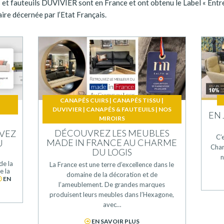
s et fauteuils DUVIVIER sont en France et ont obtenu le Label « Entr
aire décernée par l’Etat Français.
|
CANAPÉS CUIRS
|
CANAPÉS TISSU
|
DUVIVIER
|
CANAPÉS & FAUTEUILS
|
NOS
EN 
MIROIRS
DÉCOUVREZ LES MEUBLES
UVEZ
C’
MADE IN FRANCE AU CHARME
U
Char
DU LOGIS
n
de la
La France est une terre d’excellence dans le
e la
domaine de la décoration et de
EN
l’ameublement. De grandes marques
produisent leurs meubles dans l’Hexagone,
avec…
EN SAVOIR PLUS