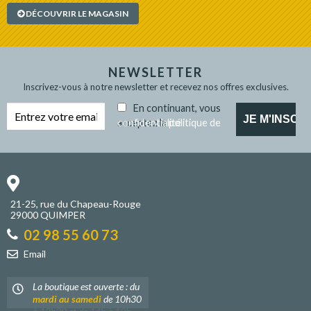
DÉCOUVRIR LE MAGASIN
NEWSLETTER
Inscrivez-vous à notre newsletter et recevez nos offres exclusives.
En continuant, vous
acceptez la
politique de confidentialité
21-25, rue du Chapeau-Rouge
29000 QUIMPER
02 98 55 60 73
Email
La boutique est ouverte : du
mardi au samedi
de 10h30