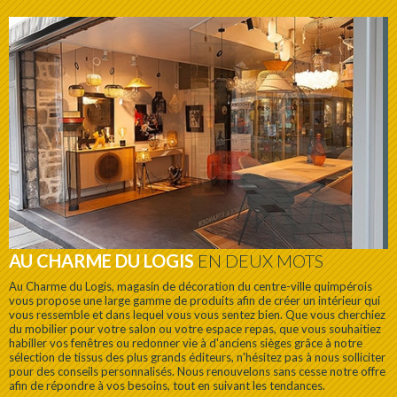
AU CHARME DU LOGIS
EN DEUX MOTS
Au Charme du Logis, magasin de décoration du centre-ville quimpérois
vous propose une large gamme de produits afin de créer un intérieur qui
vous ressemble et dans lequel vous vous sentez bien. Que vous cherchiez
du mobilier pour votre salon ou votre espace repas, que vous souhaitiez
habiller vos fenêtres ou redonner vie à d'anciens sièges grâce à notre
sélection de tissus des plus grands éditeurs, n'hésitez pas à nous solliciter
pour des conseils personnalisés. Nous renouvelons sans cesse notre offre
afin de répondre à vos besoins, tout en suivant les tendances.