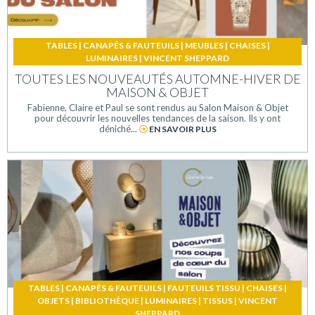
TABLES
|
CANAPÉS & FAUTEUILS
|
MEUBLES
|
CHAISES
|
LUMINAIRES
|
VINCENT SHEPPARD
TOUTES LES NOUVEAUTÉS AUTOMNE-HIVER DE
MAISON & OBJET
Fabienne, Claire et Paul se sont rendus au Salon Maison & Objet
pour découvrir les nouvelles tendances de la saison. Ils y ont
déniché...
EN SAVOIR PLUS
TABLES
|
CANAPÉS & FAUTEUILS
|
FAUTEUILS TISSU
|
CHAISES
|
OBJETS
|
BIBLIOTHÈQUE
|
LUMINAIRES
|
TISSUS
|
VINCENT
SHEPPARD