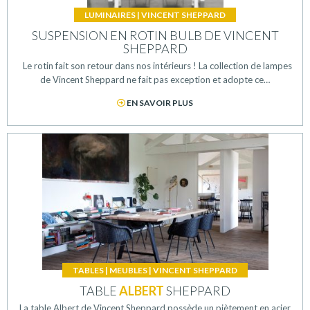
LUMINAIRES
|
VINCENT SHEPPARD
SUSPENSION EN ROTIN BULB DE VINCENT
SHEPPARD
Le rotin fait son retour dans nos intérieurs ! La collection de lampes
de Vincent Sheppard ne fait pas exception et adopte ce…
EN SAVOIR PLUS
TABLES
|
MEUBLES
|
VINCENT SHEPPARD
TABLE
ALBERT
SHEPPARD
La table Albert de Vincent Sheppard possède un piètement en acier