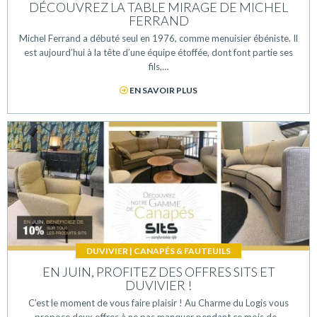
DÉCOUVREZ LA TABLE MIRAGE DE MICHEL
FERRAND
Michel Ferrand a débuté seul en 1976, comme menuisier ébéniste. Il
est aujourd’hui à la tête d’une équipe étoffée, dont font partie ses
fils,…
EN SAVOIR PLUS
DUVIVIER
|
CANAPÉS & FAUTEUILS
EN JUIN, PROFITEZ DES OFFRES SITS ET
DUVIVIER !
C’est le moment de vous faire plaisir ! Au Charme du Logis vous
propose deux offres à ne pas manquer pendant ce mois de…