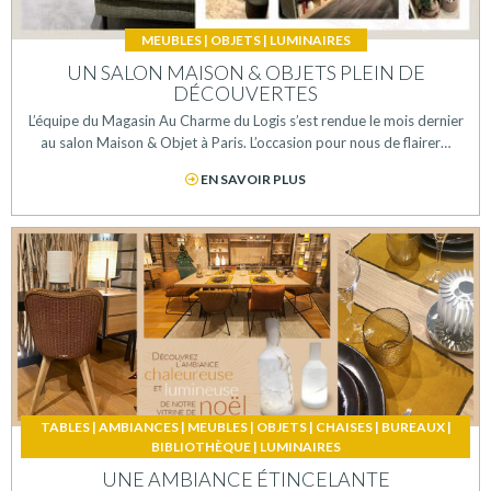
MEUBLES
|
OBJETS
|
LUMINAIRES
UN SALON MAISON & OBJETS PLEIN DE
DÉCOUVERTES
L’équipe du Magasin Au Charme du Logis s’est rendue le mois dernier
au salon Maison & Objet à Paris. L’occasion pour nous de flairer…
EN SAVOIR PLUS
TABLES
|
AMBIANCES
|
MEUBLES
|
OBJETS
|
CHAISES
|
BUREAUX
|
BIBLIOTHÈQUE
|
LUMINAIRES
UNE AMBIANCE ÉTINCELANTE