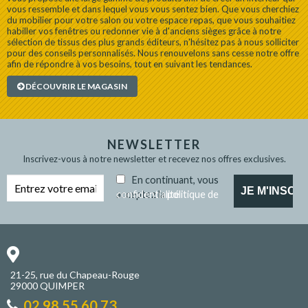
vous ressemble et dans lequel vous vous sentez bien. Que vous cherchiez
du mobilier pour votre salon ou votre espace repas, que vous souhaitiez
habiller vos fenêtres ou redonner vie à d'anciens sièges grâce à notre
sélection de tissus des plus grands éditeurs, n'hésitez pas à nous solliciter
pour des conseils personnalisés. Nous renouvelons sans cesse notre offre
afin de répondre à vos besoins, tout en suivant les tendances.
DÉCOUVRIR LE MAGASIN
NEWSLETTER
Inscrivez-vous à notre newsletter et recevez nos offres exclusives.
En continuant, vous
acceptez la
politique de confidentialité
21-25, rue du Chapeau-Rouge
29000 QUIMPER
02 98 55 60 73