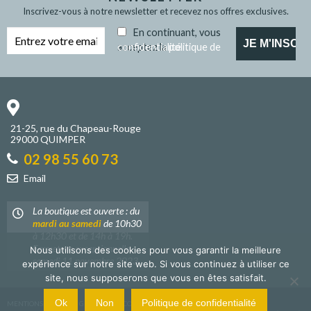
Inscrivez-vous à notre newsletter et recevez nos offres exclusives.
En continuant, vous
acceptez la
politique de confidentialité
21-25, rue du Chapeau-Rouge
29000 QUIMPER
02 98 55 60 73
Email
La boutique est ouverte : du
mardi au samedi
de 10h30
à 12h30 et de 14h à 19h.
Fermeture exceptionnelle
Nous utilisons des cookies pour vous garantir la meilleure
samedi 11 novembre 2023.
expérience sur notre site web. Si vous continuez à utiliser ce
site, nous supposerons que vous en êtes satisfait.
Ok
Non
Politique de confidentialité
MENTIONS LÉGALES
|
GESTION DES COOKIES
|
POLIQUE DE CONFIDENTIALITÉ