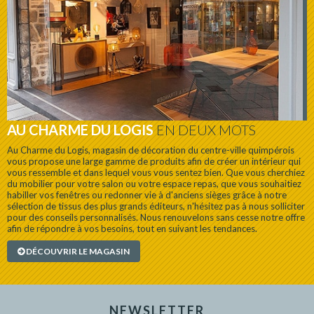
AU CHARME DU LOGIS
EN DEUX MOTS
Au Charme du Logis, magasin de décoration du centre-ville quimpérois
vous propose une large gamme de produits afin de créer un intérieur qui
vous ressemble et dans lequel vous vous sentez bien. Que vous cherchiez
du mobilier pour votre salon ou votre espace repas, que vous souhaitiez
habiller vos fenêtres ou redonner vie à d'anciens sièges grâce à notre
sélection de tissus des plus grands éditeurs, n'hésitez pas à nous solliciter
pour des conseils personnalisés. Nous renouvelons sans cesse notre offre
afin de répondre à vos besoins, tout en suivant les tendances.
DÉCOUVRIR LE MAGASIN
NEWSLETTER